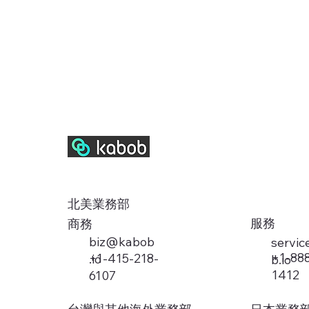
北美業務部
服務
商務
biz@kabob
servi
+1-88
+1-415-218-
.io
b.io
1412
6107