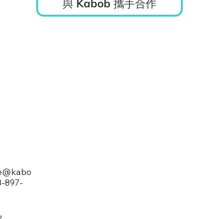
與 Kabob 攜手合作
ce@kabo
8-897-