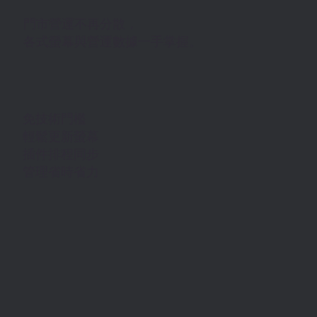
門市營運不再分散，
各式螢幕與營運數據一手掌握。
免技術門檻
輕鬆更新螢幕
插件排程同步
管理省時省力